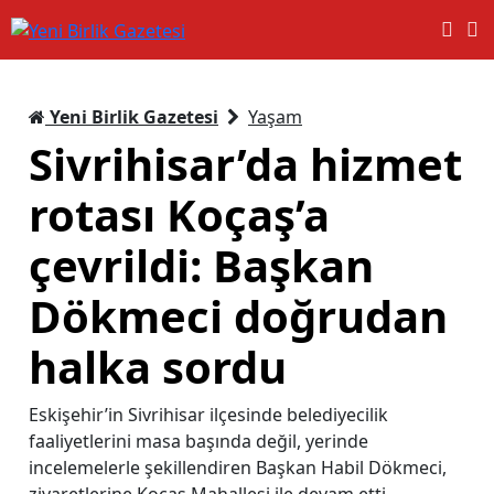
Yeni Birlik Gazetesi
Yaşam
Sivrihisar’da hizmet
rotası Koçaş’a
çevrildi: Başkan
Dökmeci doğrudan
halka sordu
Eskişehir’in Sivrihisar ilçesinde belediyecilik
faaliyetlerini masa başında değil, yerinde
incelemelerle şekillendiren Başkan Habil Dökmeci,
ziyaretlerine Koçaş Mahallesi ile devam etti.