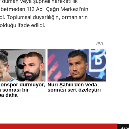
r duman veya şüpheli hareketlilik
ybetmeden 112 Acil Çağrı Merkezi'nin
di. Toplumsal duyarlılığın, ormanların
lduğu ifade edildi.