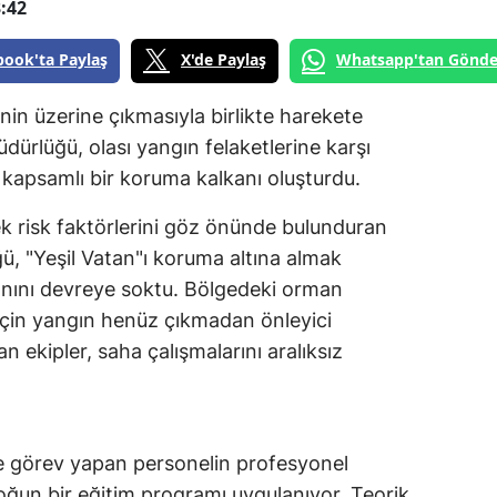
:42
book'ta Paylaş
X'de Paylaş
Whatsapp'tan Gönde
nin üzerine çıkmasıyla birlikte harekete
rlüğü, olası yangın felaketlerine karşı
kapsamlı bir koruma kalkanı oluşturdu.
k risk faktörlerini göz önünde bulunduran
 "Yeşil Vatan"ı koruma altına almak
lanını devreye soktu. Bölgedeki orman
 için yangın henüz çıkmadan önleyici
an ekipler, saha çalışmalarını aralıksız
e görev yapan personelin profesyonel
yoğun bir eğitim programı uygulanıyor. Teorik