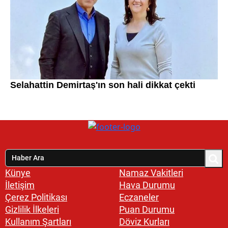
Künye
Namaz Vakitleri
İletişim
Hava Durumu
Çerez Politikası
Eczaneler
Gizlilik İlkeleri
Puan Durumu
Kullanım Şartları
Döviz Kurları