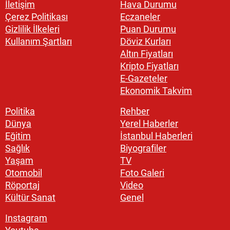
İletişim
Hava Durumu
Çerez Politikası
Eczaneler
Gizlilik İlkeleri
Puan Durumu
Kullanım Şartları
Döviz Kurları
Altın Fiyatları
Kripto Fiyatları
E-Gazeteler
Ekonomik Takvim
Politika
Rehber
Dünya
Yerel Haberler
Eğitim
İstanbul Haberleri
Sağlık
Biyografiler
Yaşam
TV
Otomobil
Foto Galeri
Röportaj
Video
Kültür Sanat
Genel
Instagram