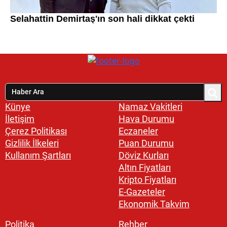
Künye
Namaz Vakitleri
İletişim
Hava Durumu
Çerez Politikası
Eczaneler
Gizlilik İlkeleri
Puan Durumu
Kullanım Şartları
Döviz Kurları
Altın Fiyatları
Kripto Fiyatları
E-Gazeteler
Ekonomik Takvim
Politika
Rehber