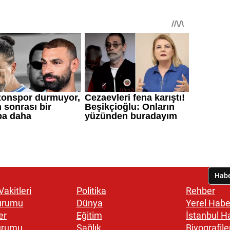
akitleri
Politika
Rehber
urumu
Dünya
Yerel Habe
er
Eğitim
İstanbul H
urumu
Sağlık
Biyografile