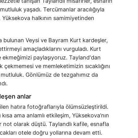
ezzetle tanışan Taylandlı misafirler, esnafın
 mutluluk yaşadı. Tercümanlar aracılığıyla
er, Yüksekova halkının samimiyetinden
a bulunan Veysi ve Bayram Kurt kardeşler,
ettirmeyi amaçladıklarını vurguladı. Kurt
de ekmeğimizi paylaşıyoruz. Tayland'dan
lık çekmemesi ve memleketimizin sıcaklığını
k mutluluk. Gönlümüz de tezgahımız da
ndı.
leşen anlar
len hatıra fotoğraflarıyla ölümsüzleştirildi.
u kısa ama anlamlı etkileşim, Yüksekova’nın
r not olarak düştü. Taylandlı kafile, esnafla
akları otele doğru yollarına devam etti.