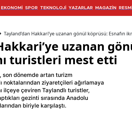
EKONOMİ
SPOR
TEKNOLOJİ
YAZARLAR
MAGAZİN
RESMİ
Tayland’dan Hakkari’ye uzanan gönül köprüsü: Esnafın ikra
Hakkari’ye uzanan gön
ı turistleri mest etti
i, son dönemde artan turizm
ı noktalarından ziyaretçileri ağırlamaya
 ilçeye çeviren Taylandlı turistler,
tıkları gezinti sırasında Anadolu
rından biriyle karşılaştı.