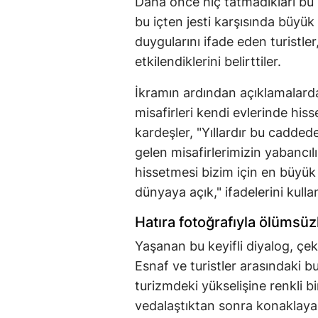
Daha önce hiç tatmadıkları bu l
bu içten jesti karşısında büyük
duygularını ifade eden turistl
etkilendiklerini belirttiler.
İkramın ardından açıklamalard
misafirleri kendi evlerinde hiss
kardeşler, "Yıllardır bu cadde
gelen misafirlerimizin yabancı
hissetmesi bizim için en büyü
dünyaya açık," ifadelerini kulla
Hatıra fotoğrafıyla ölümsüz
Yaşanan bu keyifli diyalog, çeki
Esnaf ve turistler arasındaki b
turizmdeki yükselişine renkli bi
vedalaştıktan sonra konaklayac