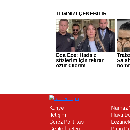
Künye
Namaz V
İletişim
Hava D
Çerez Politikası
Eczanel
Gizlilik İlkeleri
Puan D