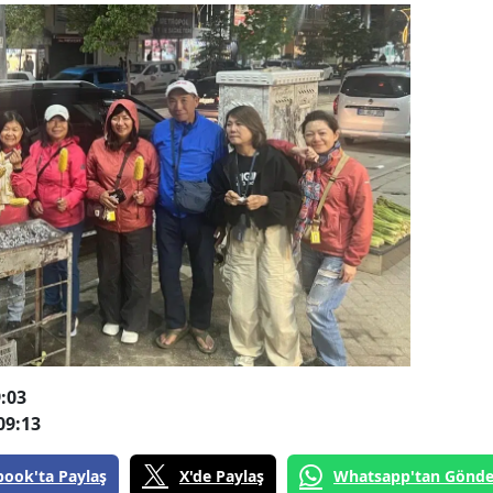
:03
09:13
book'ta Paylaş
X'de Paylaş
Whatsapp'tan Gönde