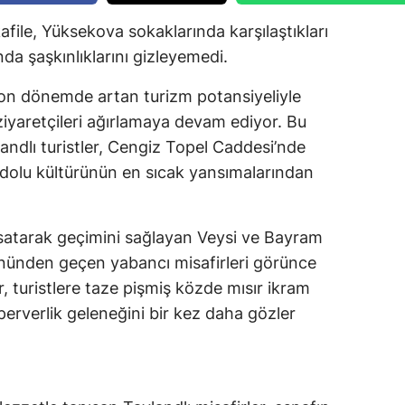
afile, Yüksekova sokaklarında karşılaştıkları
nda şaşkınlıklarını gizleyemedi.
son dönemde artan turizm potansiyeliyle
ziyaretçileri ağırlamaya devam ediyor. Bu
landlı turistler, Cengiz Topel Caddesi’nde
nadolu kültürünün en sıcak yansımalarından
r satarak geçimini sağlayan Veysi ve Bayram
önünden geçen yabancı misafirleri görünce
r, turistlere taze pişmiş közde mısır ikram
erverlik geleneğini bir kez daha gözler
ı