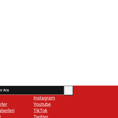
Instagram
rler
Youtube
aberleri
TikTok
r
Twitter