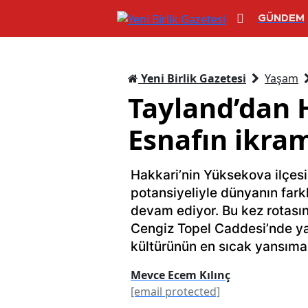
GÜNDEM
Yeni Birlik Gazetesi
Yaşam
Tayland’dan 
Esnafın ikram
Hakkari’nin Yüksekova ilçes
potansiyeliyle dünyanın farkl
devam ediyor. Bu kez rotasını
Cengiz Topel Caddesi’nde yap
kültürünün en sıcak yansımala
Mevce Ecem Kılınç
[email protected]