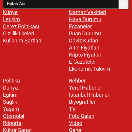
Künye
Namaz Vakitleri
İletişim
Hava Durumu
Çerez Politikası
Eczaneler
Gizlilik İlkeleri
Puan Durumu
Kullanım Şartları
Döviz Kurları
Altın Fiyatları
Kripto Fiyatları
E-Gazeteler
Ekonomik Takvim
Politika
Rehber
Dünya
Yerel Haberler
Eğitim
İstanbul Haberleri
Sağlık
Biyografiler
Yaşam
TV
Otomobil
Foto Galeri
Röportaj
Video
Kültür Sanat
Genel