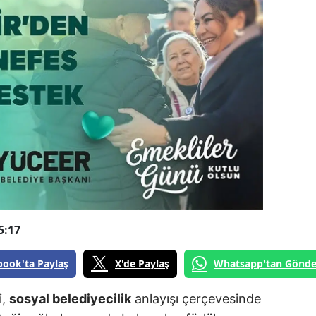
5:17
book'ta Paylaş
X'de Paylaş
Whatsapp'tan Gönde
i,
sosyal belediyecilik
anlayışı çerçevesinde