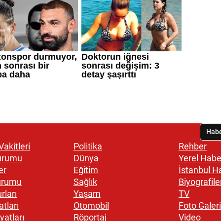
akitleri
Politika
Rehber
urumu
Dünya
Yerel Habe
er
Eğitim
İstanbul H
urumu
Sağlık
Biyografile
rları
Yaşam
TV
atları
Otomobil
Foto Galeri
yatları
Röportaj
Video