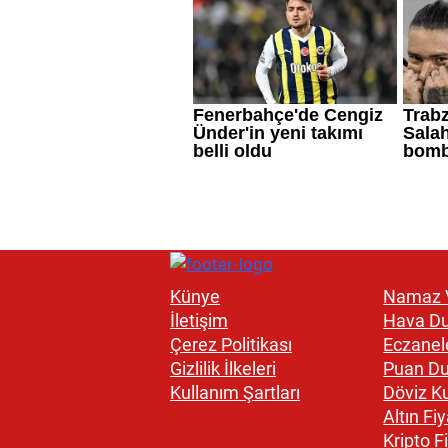
Künye
Namaz V
İletişim
Hava D
Çerez Politikası
Eczanel
Gizlilik İlkeleri
Puan D
Kullanım Şartları
Döviz Ku
Altın Fiy
Kripto Fi