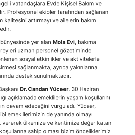
ngelli vatandaşlara Evde Kişisel Bakım ve
r. Profesyonel ekipler tarafından sağlanan
kalitesini artırmayı ve ailelerin bakım
edir.
 bünyesinde yer alan
Mola Evi
, bakıma
 bireyleri uzman personel gözetiminde
enen sosyal etkinlikler ve aktivitelerle
eçirmesi sağlanmakta, ayrıca yakınlarına
arında destek sunulmaktadır.
 Başkanı
Dr. Candan Yüceer
, 30 Haziran
ığı açıklamada emeklilerin yaşam koşullarını
arın devam edeceğini vurguladı. Yüceer,
ibi emeklilerimizin de yanında olmayı
k vererek ülkemize ve kentimize değer katan
oşullarına sahip olması bizim önceliklerimiz