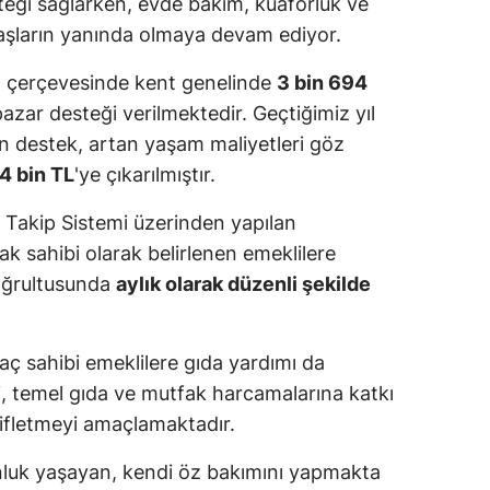
steği sağlarken, evde bakım, kuaförlük ve
ndaşların yanında olmaya devam ediyor.
ı çerçevesinde kent genelinde
3 bin 694
pazar desteği verilmektedir. Geçtiğimiz yıl
 destek, artan yaşam maliyetleri göz
4 bin TL
'ye çıkarılmıştır.
m Takip Sistemi üzerinden yapılan
 sahibi olarak belirlenen emeklilere
oğrultusunda
aylık olarak düzenli şekilde
yaç sahibi emeklilere gıda yardımı da
i, temel gıda ve mutfak harcamalarına katkı
ifletmeyi amaçlamaktadır.
luk yaşayan, kendi öz bakımını yapmakta