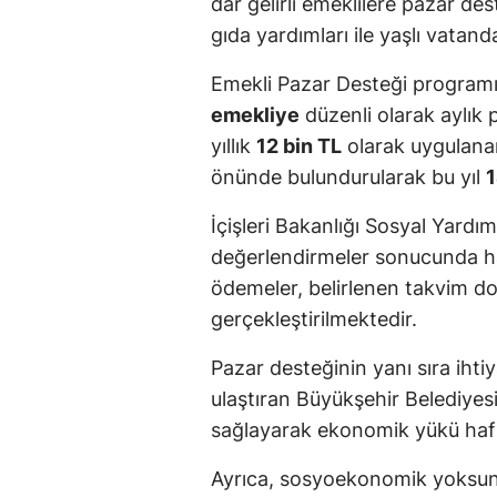
dar gelirli emeklilere pazar de
gıda yardımları ile yaşlı vata
Emekli Pazar Desteği program
emekliye
düzenli olarak aylık 
yıllık
12 bin TL
olarak uygulanan
önünde bulundurularak bu yıl
1
İçişleri Bakanlığı Sosyal Yardı
değerlendirmeler sonucunda hak
ödemeler, belirlenen takvim d
gerçekleştirilmektedir.
Pazar desteğinin yanı sıra ihti
ulaştıran Büyükşehir Belediyes
sağlayarak ekonomik yükü haf
Ayrıca, sosyoekonomik yoksun