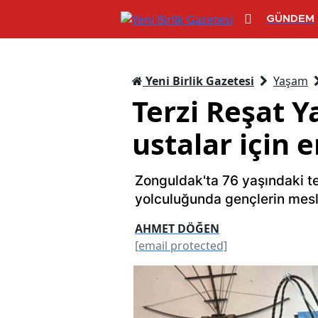
GÜNDEM
Yeni Birlik Gazetesi
Yaşam
Terzi Reşat Y
ustalar için e
Zonguldak'ta 76 yaşındaki ter
yolculuğunda gençlerin mesle
AHMET DÖĞEN
[email protected]