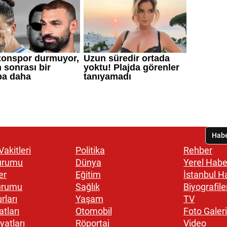
akitleri
Politika
Rehber
urumu
Dünya
Yerel Habe
er
Eğitim
İstanbul H
urumu
Sağlık
Biyografile
rları
Yaşam
TV
atları
Otomobil
Foto Galeri
yatları
Röportaj
Video