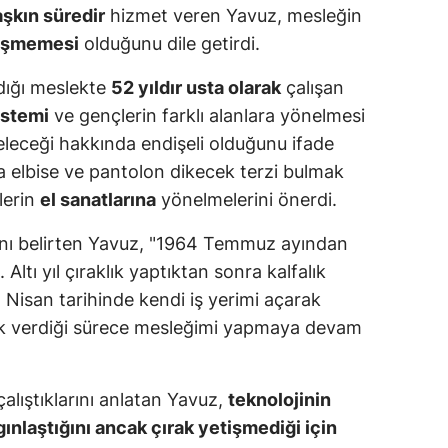
aşkın süredir
hizmet veren Yavuz, mesleğin
tişmemesi
olduğunu dile getirdi.
adığı meslekte
52 yıldır usta olarak
çalışan
istemi
ve gençlerin farklı alanlara yönelmesi
geleceği hakkında endişeli olduğunu ifade
nra elbise ve pantolon dikecek terzi bulmak
lerin
el sanatlarına
yönelmelerini önerdi.
ını belirten Yavuz, "1964 Temmuz ayından
ltı yıl çıraklık yaptıktan sonra kalfalık
 Nisan tarihinde kendi iş yerimi açarak
ğlık verdiği sürece mesleğimi yapmaya devam
çalıştıklarını anlatan Yavuz,
teknolojinin
ınlaştığını ancak çırak yetişmediği için