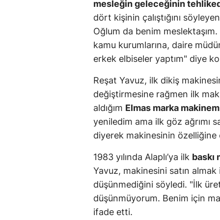
mesleğin geleceğinin tehlike
dört kişinin çalıştığını söyleye
Oğlum da benim meslektaşım. Şu
kamu kurumlarına, daire müdürl
erkek elbiseler yaptım" diye k
Reşat Yavuz, ilk dikiş makinesi
değiştirmesine rağmen ilk makine
aldığım
Elmas marka makinem h
yeniledim ama ilk göz ağrımı s
diyerek makinesinin özelliğine 
1983 yılında Alaplı’ya ilk
baskı 
Yavuz, makinesini satın almak
düşünmediğini söyledi. "İlk ür
düşünmüyorum. Benim için mane
ifade etti.