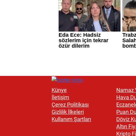
Künye
Namaz V
İletişim
Hava D
Çerez Politikası
Eczanel
Gizlilik İlkeleri
Puan D
Kullanım Şartları
Döviz Ku
Altın Fiy
Kripto Fi