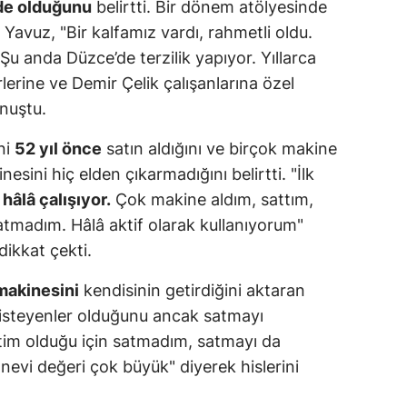
de olduğunu
belirtti. Bir dönem atölyesinde
n Yavuz, "Bir kalfamız vardı, rahmetli oldu.
 anda Düzce’de terzilik yapıyor. Yıllarca
erine ve Demir Çelik çalışanlarına özel
onuştu.
ni
52 yıl önce
satın aldığını ve birçok makine
sini hiç elden çıkarmadığını belirtti. "İlk
âlâ çalışıyor.
Çok makine aldım, sattım,
atmadım. Hâlâ aktif olarak kullanıyorum"
dikkat çekti.
makinesini
kendisinin getirdiğini aktaran
 isteyenler olduğunu ancak satmayı
etim olduğu için satmadım, satmayı da
vi değeri çok büyük" diyerek hislerini