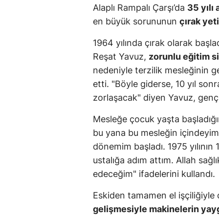
Alaplı Rampalı Çarşı’da
35 yılı 
en büyük sorununun
çırak ye
1964 yılında çırak olarak başl
Reşat Yavuz,
zorunlu eğitim s
nedeniyle terzilik mesleğinin 
etti. "Böyle giderse, 10 yıl so
zorlaşacak" diyen Yavuz, genç
Mesleğe çocuk yaşta başladığ
bu yana bu mesleğin içindeyim. A
dönemim başladı. 1975 yılının 1
ustalığa adım attım. Allah sa
edeceğim" ifadelerini kullandı.
Eskiden tamamen el işçiliğiyle 
gelişmesiyle makinelerin yayg