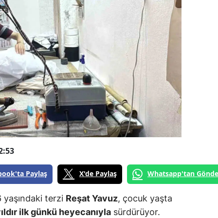
2:53
book'ta Paylaş
X'de Paylaş
Whatsapp'tan Gönde
6 yaşındaki terzi
Reşat Yavuz
, çocuk yaşta
ıldır ilk günkü heyecanıyla
sürdürüyor.