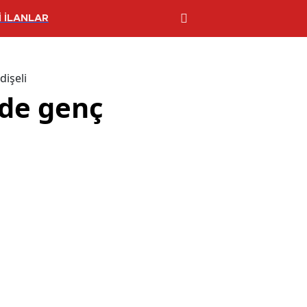
 İLANLAR
dişeli
nde genç