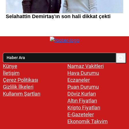
Künye
Namaz Vakitleri
İletişim
Hava Durumu
Çerez Politikası
Eczaneler
Gizlilik İlkeleri
Puan Durumu
Kullanım Şartları
Döviz Kurları
Altın Fiyatları
Kripto Fiyatları
E-Gazeteler
Ekonomik Takvim