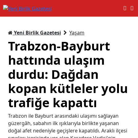
Yeni Birlik Gazetesi
Yaşam
Trabzon-Bayburt
hattında ulaşım
durdu: Dağdan
kopan kütleler yolu
trafiğe kapattı
Trabzon ile Bayburt arasındaki ulaşımı sağlayan
güzergâh, sabahın ilk ışıklarıyla birlikte yaşanan
doğal afet nedeniyle geçişlere kapatıldı. Araklı ilçesi
sınırları içerisinde yer alan Karadere Vadisi'nin