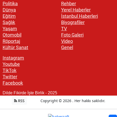
Politika
Rehber
Dünya
Yerel Haberler
Eğitim
İstanbul Haberleri
Sağlık
Biyografiler
Yaşam
TV
Otomobil
Foto Galeri
Röportaj
Video
Kültür Sanat
Genel
Instagram
Youtube
TikTok
Twitter
Facebook
Dilde Fikirde İşte Birlik - 2025
RSS
Copyright © 2026 . Her hakkı saklıdır.