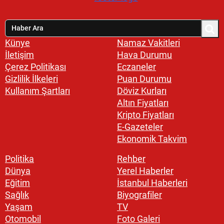
Künye
Namaz Vakitleri
İletişim
Hava Durumu
Çerez Politikası
Eczaneler
Gizlilik İlkeleri
Puan Durumu
Kullanım Şartları
Döviz Kurları
Altın Fiyatları
Kripto Fiyatları
E-Gazeteler
Ekonomik Takvim
Politika
Rehber
Dünya
Yerel Haberler
Eğitim
İstanbul Haberleri
Sağlık
Biyografiler
Yaşam
TV
Otomobil
Foto Galeri