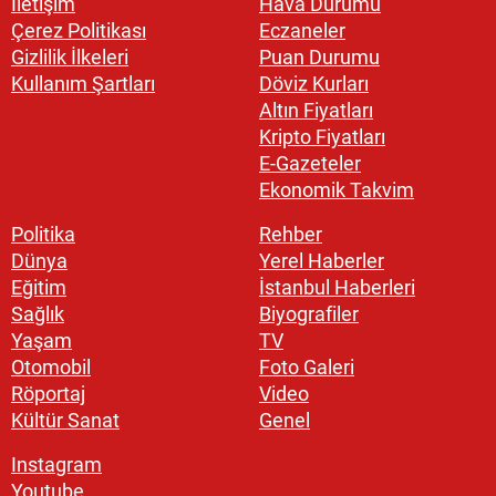
İletişim
Hava Durumu
Çerez Politikası
Eczaneler
Gizlilik İlkeleri
Puan Durumu
Kullanım Şartları
Döviz Kurları
Altın Fiyatları
Kripto Fiyatları
E-Gazeteler
Ekonomik Takvim
Politika
Rehber
Dünya
Yerel Haberler
Eğitim
İstanbul Haberleri
Sağlık
Biyografiler
Yaşam
TV
Otomobil
Foto Galeri
Röportaj
Video
Kültür Sanat
Genel
Instagram
Youtube