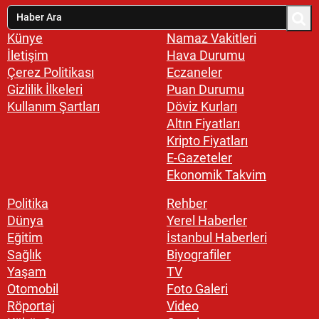
Künye
Namaz Vakitleri
İletişim
Hava Durumu
Çerez Politikası
Eczaneler
Gizlilik İlkeleri
Puan Durumu
Kullanım Şartları
Döviz Kurları
Altın Fiyatları
Kripto Fiyatları
E-Gazeteler
Ekonomik Takvim
Politika
Rehber
Dünya
Yerel Haberler
Eğitim
İstanbul Haberleri
Sağlık
Biyografiler
Yaşam
TV
Otomobil
Foto Galeri
Röportaj
Video