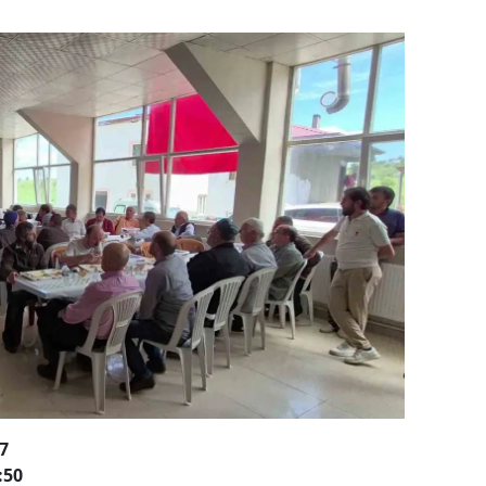
7
:50