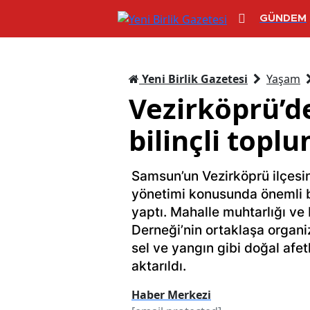
GÜNDEM
Yeni Birlik Gazetesi
Yaşam
Vezirköprü’de
bilinçli topl
Samsun’un Vezirköprü ilçesin
yönetimi konusunda önemli bi
yaptı. Mahalle muhtarlığı v
Derneği’nin ortaklaşa organiz
sel ve yangın gibi doğal afet
aktarıldı.
Haber Merkezi