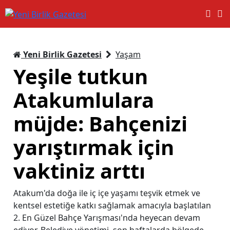
Yeni Birlik Gazetesi
Yaşam
Yeşile tutkun
Atakumlulara
müjde: Bahçenizi
yarıştırmak için
vaktiniz arttı
Atakum'da doğa ile iç içe yaşamı teşvik etmek ve
kentsel estetiğe katkı sağlamak amacıyla başlatılan
2. En Güzel Bahçe Yarışması'nda heyecan devam
ediyor. Belediye yönetimi, son haftalarda bölgede