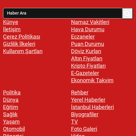
Künye
Namaz Vakitleri
İletişim
Hava Durumu
Çerez Politikası
Eczaneler
Gizlilik İlkeleri
Puan Durumu
Kullanım Şartları
Döviz Kurları
Altın Fiyatları
Kripto Fiyatları
E-Gazeteler
Ekonomik Takvim
Politika
Rehber
Dünya
Yerel Haberler
Eğitim
İstanbul Haberleri
Sağlık
Biyografiler
Yaşam
TV
Otomobil
Foto Galeri