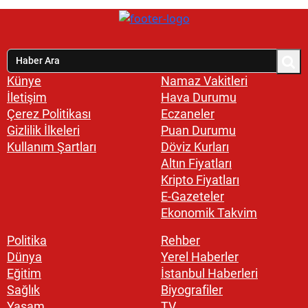
Künye
Namaz Vakitleri
İletişim
Hava Durumu
Çerez Politikası
Eczaneler
Gizlilik İlkeleri
Puan Durumu
Kullanım Şartları
Döviz Kurları
Altın Fiyatları
Kripto Fiyatları
E-Gazeteler
Ekonomik Takvim
Politika
Rehber
Dünya
Yerel Haberler
Eğitim
İstanbul Haberleri
Sağlık
Biyografiler
Yaşam
TV