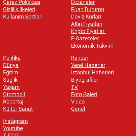
Çerez Politikası
Eczaneler
Gizlilik İlkeleri
Puan Durumu
Kullanım Şartları
Döviz Kurları
Altın Fiyatları
Kripto Fiyatları
E-Gazeteler
Ekonomik Takvim
Politika
Rehber
Dünya
Yerel Haberler
Eğitim
İstanbul Haberleri
Sağlık
Biyografiler
Yaşam
TV
Otomobil
Foto Galeri
Röportaj
Video
Kültür Sanat
Genel
Instagram
Youtube
TikTok