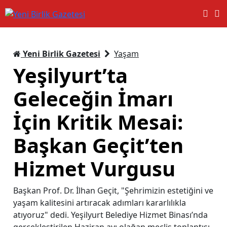
Yeni Birlik Gazetesi
Yaşam
Yeşilyurt’ta
Geleceğin İmarı
İçin Kritik Mesai:
Başkan Geçit’ten
Hizmet Vurgusu
Başkan Prof. Dr. İlhan Geçit, "Şehrimizin estetiğini ve
yaşam kalitesini artıracak adımları kararlılıkla
atıyoruz" dedi. Yeşilyurt Belediye Hizmet Binası’nda
gerçekleştirilen Haziran ayı olağan meclis toplantısı,