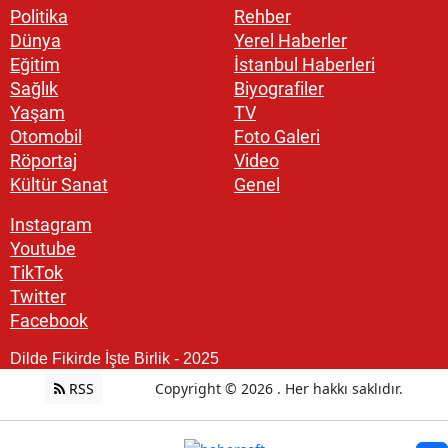
Politika
Rehber
Dünya
Yerel Haberler
Eğitim
İstanbul Haberleri
Sağlık
Biyografiler
Yaşam
TV
Otomobil
Foto Galeri
Röportaj
Video
Kültür Sanat
Genel
Instagram
Youtube
TikTok
Twitter
Facebook
Dilde Fikirde İşte Birlik - 2025
RSS
Copyright © 2026 . Her hakkı saklıdır.