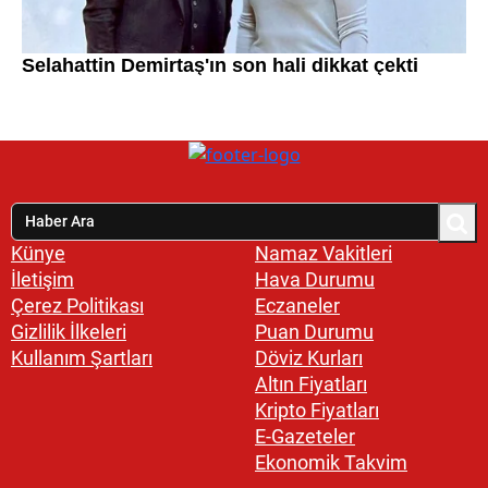
Künye
Namaz Vakitleri
İletişim
Hava Durumu
Çerez Politikası
Eczaneler
Gizlilik İlkeleri
Puan Durumu
Kullanım Şartları
Döviz Kurları
Altın Fiyatları
Kripto Fiyatları
E-Gazeteler
Ekonomik Takvim