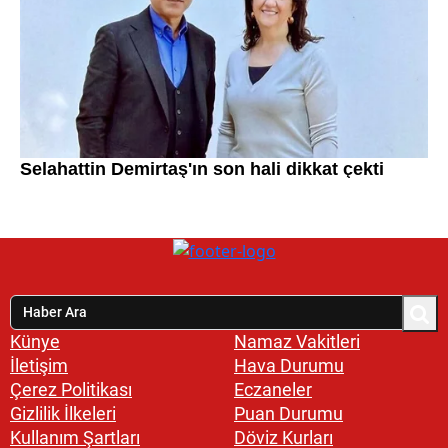
Künye
Namaz Vakitleri
İletişim
Hava Durumu
Çerez Politikası
Eczaneler
Gizlilik İlkeleri
Puan Durumu
Kullanım Şartları
Döviz Kurları