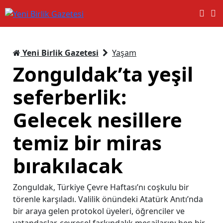
Yeni Birlik Gazetesi
Yaşam
Zonguldak’ta yeşil
seferberlik:
Gelecek nesillere
temiz bir miras
bırakılacak
Zonguldak, Türkiye Çevre Haftası’nı coşkulu bir
törenle karşıladı. Valilik önündeki Atatürk Anıtı’nda
bir araya gelen protokol üyeleri, öğrenciler ve
vatandaşlar, çevresel farkındalık mesajlarını hep bir