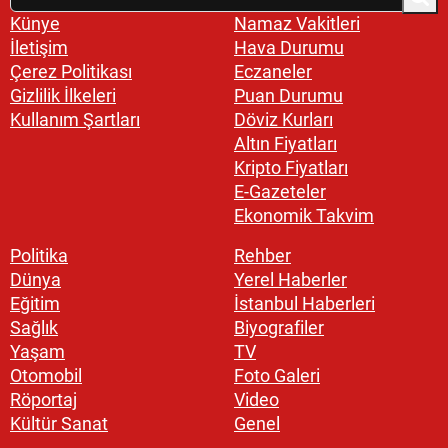
Künye
Namaz Vakitleri
İletişim
Hava Durumu
Çerez Politikası
Eczaneler
Gizlilik İlkeleri
Puan Durumu
Kullanım Şartları
Döviz Kurları
Altın Fiyatları
Kripto Fiyatları
E-Gazeteler
Ekonomik Takvim
Politika
Rehber
Dünya
Yerel Haberler
Eğitim
İstanbul Haberleri
Sağlık
Biyografiler
Yaşam
TV
Otomobil
Foto Galeri
Röportaj
Video
Kültür Sanat
Genel