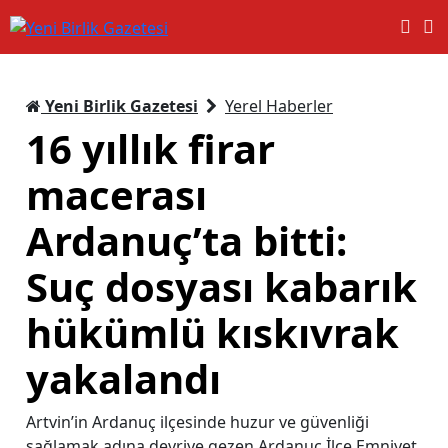
Yeni Birlik Gazetesi
Yerel Haberler
16 yıllık firar
macerası
Ardanuç’ta bitti:
Suç dosyası kabarık
hükümlü kıskıvrak
yakalandı
Artvin’in Ardanuç ilçesinde huzur ve güvenliği
sağlamak adına devriye gezen Ardanuç İlçe Emniyet