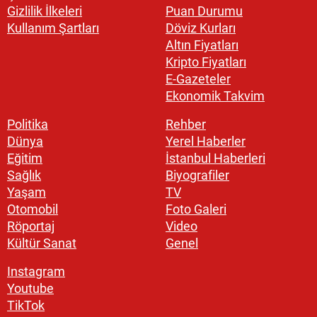
Gizlilik İlkeleri
Puan Durumu
Kullanım Şartları
Döviz Kurları
Altın Fiyatları
Kripto Fiyatları
E-Gazeteler
Ekonomik Takvim
Politika
Rehber
Dünya
Yerel Haberler
Eğitim
İstanbul Haberleri
Sağlık
Biyografiler
Yaşam
TV
Otomobil
Foto Galeri
Röportaj
Video
Kültür Sanat
Genel
Instagram
Youtube
TikTok