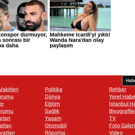
akitleri
Politika
Rehber
urumu
Dünya
Yerel Habe
er
Eğitim
İstanbul H
urumu
Sağlık
Biyografile
rları
Yaşam
TV
atları
Otomobil
Foto Galeri
yatları
Röportaj
Video