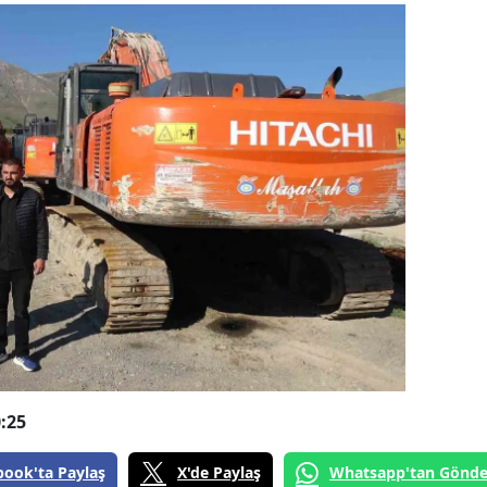
:25
book'ta Paylaş
X'de Paylaş
Whatsapp'tan Gönde