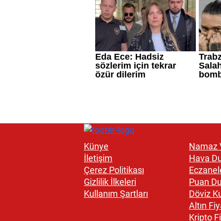
Künye
Namaz V
İletişim
Hava D
Çerez Politikası
Eczanel
Gizlilik İlkeleri
Puan D
Kullanım Şartları
Döviz Ku
Altın Fiy
Kripto Fi