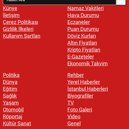
Künye
Namaz Vakitleri
İletişim
Hava Durumu
Çerez Politikası
Eczaneler
Gizlilik İlkeleri
Puan Durumu
Kullanım Şartları
Döviz Kurları
Altın Fiyatları
Kripto Fiyatları
E-Gazeteler
Ekonomik Takvim
Politika
Rehber
Dünya
Yerel Haberler
Eğitim
İstanbul Haberleri
Sağlık
Biyografiler
Yaşam
TV
Otomobil
Foto Galeri
Röportaj
Video
Kültür Sanat
Genel