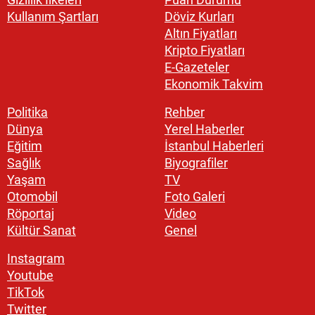
Kullanım Şartları
Döviz Kurları
Altın Fiyatları
Kripto Fiyatları
E-Gazeteler
Ekonomik Takvim
Politika
Rehber
Dünya
Yerel Haberler
Eğitim
İstanbul Haberleri
Sağlık
Biyografiler
Yaşam
TV
Otomobil
Foto Galeri
Röportaj
Video
Kültür Sanat
Genel
Instagram
Youtube
TikTok
Twitter