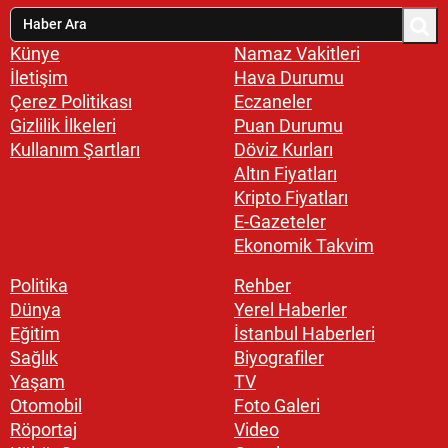
Künye
Namaz Vakitleri
İletişim
Hava Durumu
Çerez Politikası
Eczaneler
Gizlilik İlkeleri
Puan Durumu
Kullanım Şartları
Döviz Kurları
Altın Fiyatları
Kripto Fiyatları
E-Gazeteler
Ekonomik Takvim
Politika
Rehber
Dünya
Yerel Haberler
Eğitim
İstanbul Haberleri
Sağlık
Biyografiler
Yaşam
TV
Otomobil
Foto Galeri
Röportaj
Video