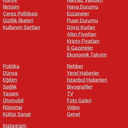
İletişim
Hava Durumu
Çerez Politikası
Eczaneler
Gizlilik İlkeleri
Puan Durumu
Kullanım Şartları
Döviz Kurları
Altın Fiyatları
Kripto Fiyatları
E-Gazeteler
Ekonomik Takvim
Politika
Rehber
Dünya
Yerel Haberler
Eğitim
İstanbul Haberleri
Sağlık
Biyografiler
Yaşam
TV
Otomobil
Foto Galeri
Röportaj
Video
Kültür Sanat
Genel
Instagram