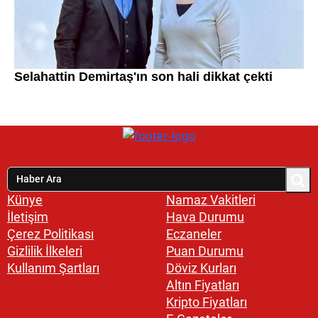
Künye
Namaz Vakitleri
İletişim
Hava Durumu
Çerez Politikası
Eczaneler
Gizlilik İlkeleri
Puan Durumu
Kullanım Şartları
Döviz Kurları
Altın Fiyatları
Kripto Fiyatları