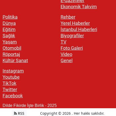
E-Gazeteler
Ekonomik Takvim
Politika
Rehber
Dünya
Yerel Haberler
Eğitim
İstanbul Haberleri
Sağlık
Biyografiler
Yaşam
TV
Otomobil
Foto Galeri
Röportaj
Video
Kültür Sanat
Genel
Instagram
Youtube
TikTok
Twitter
Facebook
Dilde Fikirde İşte Birlik - 2025
RSS
Copyright © 2026 . Her hakkı saklıdır.