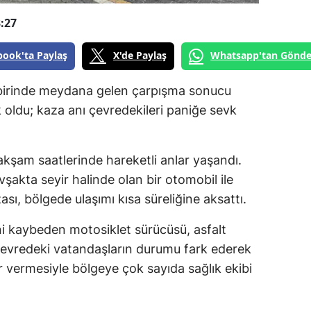
:27
book'ta Paylaş
X'de Paylaş
Whatsapp'tan Gönde
 birinde meydana gelen çarpışma sonucu
 oldu; kaza anı çevredekileri paniğe sevk
kşam saatlerinde hareketli anlar yaşandı.
vşakta seyir halinde olan bir otomobil ile
zası, bölgede ulaşımı kısa süreliğine aksattı.
i kaybeden motosiklet sürücüsü, asfalt
Çevredeki vatandaşların durumu fark ederek
r vermesiyle bölgeye çok sayıda sağlık ekibi