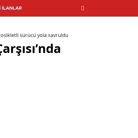
 İLANLAR
osikletli sürücü yola savruldu
Çarşısı’nda