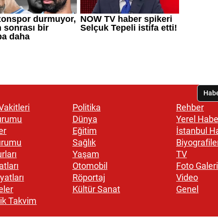
akitleri
Politika
Rehber
urumu
Dünya
Yerel Habe
er
Eğitim
İstanbul H
urumu
Sağlık
Biyografile
rları
Yaşam
TV
atları
Otomobil
Foto Galeri
yatları
Röportaj
Video
eler
Kültür Sanat
Genel
ik Takvim