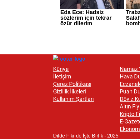
Künye
Namaz V
İletişim
Hava D
Çerez Politikası
Eczanel
Gizlilik İlkeleri
Puan D
Kullanım Şartları
Döviz Ku
Altın Fiy
Kripto Fi
E-Gazet
Ekonom
Dilde Fikirde İşte Birlik - 2025