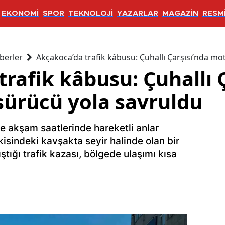
EKONOMİ
SPOR
TEKNOLOJİ
YAZARLAR
MAGAZİN
RESMİ
berler
Akçakoca’da trafik kâbusu: Çuhallı Çarşısı’nda mot
rafik kâbusu: Çuhallı 
sürücü yola savruldu
e akşam saatlerinde hareketli anlar
kisindeki kavşakta seyir halinde olan bir
ştığı trafik kazası, bölgede ulaşımı kısa