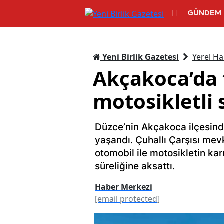
GÜNDEM
Yeni Birlik Gazetesi
Yerel Ha
Akçakoca’da t
motosikletli 
Düzce’nin Akçakoca ilçesind
yaşandı. Çuhallı Çarşısı mev
otomobil ile motosikletin karı
süreliğine aksattı.
Haber Merkezi
[email protected]