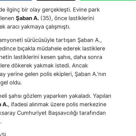
e ilginç bir olay gerçekleşti. Evine park
rlenen
Şaban A.
(35), önce lastiklerini
k aracı yakmaya çalışmıştı.
 kamyoneti sürücüsüyle tartışan Şaban A.,
edince bıçakla müdahele ederek lastiklere
tin lastiklerini kesen şahıs, daha sonra
klere dökerek yakmak istedi. Ancak
ay yerine gelen polis ekipleri, Şaban A.'nın
gel oldu.
pheli şahsı gözlem yaparken yakaladı. Yapılan
 A.
, ifadesi alınmak üzere polis merkezine
 Aksaray Cumhuriyet Başsavcılığı tarafından
.