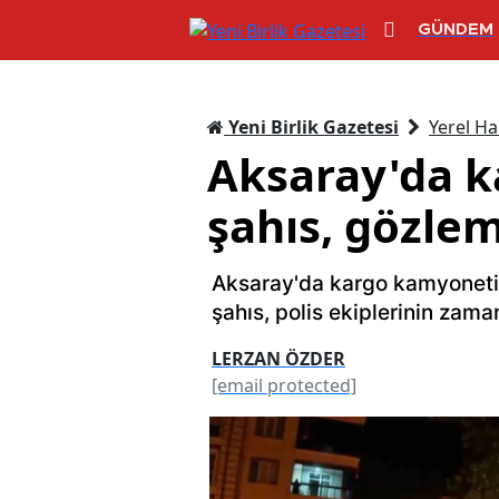
GÜNDEM
Yeni Birlik Gazetesi
Yerel Ha
Aksaray'da 
şahıs, gözle
Aksaray'da kargo kamyonetin
şahıs, polis ekiplerinin zam
LERZAN ÖZDER
[email protected]