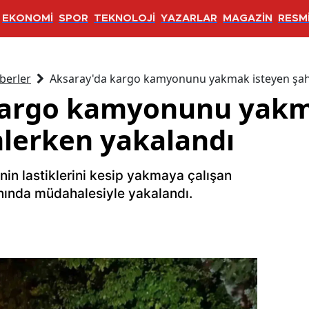
EKONOMİ
SPOR
TEKNOLOJİ
YAZARLAR
MAGAZİN
RESMİ
berler
Aksaray'da kargo kamyonunu yakmak isteyen şahı
kargo kamyonunu yakm
mlerken yakalandı
in lastiklerini kesip yakmaya çalışan
anında müdahalesiyle yakalandı.