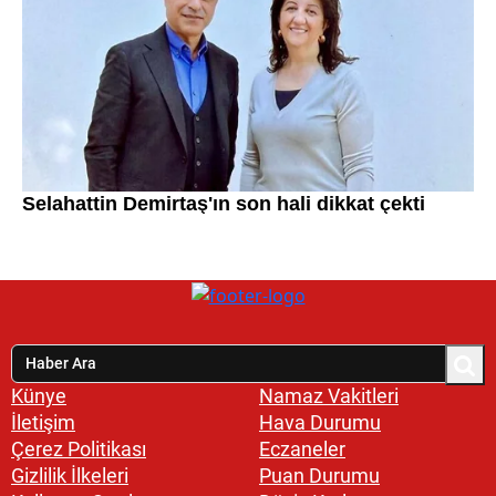
Künye
Namaz Vakitleri
İletişim
Hava Durumu
Çerez Politikası
Eczaneler
Gizlilik İlkeleri
Puan Durumu