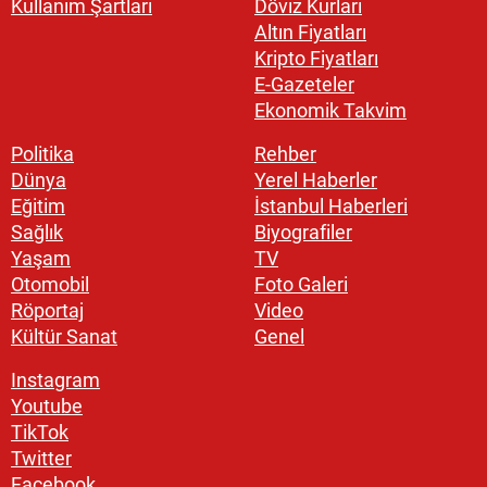
Kullanım Şartları
Döviz Kurları
Altın Fiyatları
Kripto Fiyatları
E-Gazeteler
Ekonomik Takvim
Politika
Rehber
Dünya
Yerel Haberler
Eğitim
İstanbul Haberleri
Sağlık
Biyografiler
Yaşam
TV
Otomobil
Foto Galeri
Röportaj
Video
Kültür Sanat
Genel
Instagram
Youtube
TikTok
Twitter
Facebook