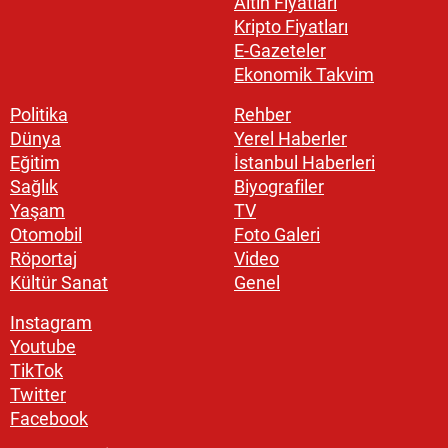
Altın Fiyatları
Kripto Fiyatları
E-Gazeteler
Ekonomik Takvim
Politika
Rehber
Dünya
Yerel Haberler
Eğitim
İstanbul Haberleri
Sağlık
Biyografiler
Yaşam
TV
Otomobil
Foto Galeri
Röportaj
Video
Kültür Sanat
Genel
Instagram
Youtube
TikTok
Twitter
Facebook