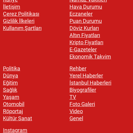
İletişim
Hava Durumu
Çerez Politikası
Eczaneler
Gizlilik İlkeleri
Puan Durumu
Kullanım Şartları
Döviz Kurları
Altın Fiyatları
Kripto Fiyatları
E-Gazeteler
Ekonomik Takvim
Politika
Rehber
Dünya
Yerel Haberler
Eğitim
İstanbul Haberleri
Sağlık
Biyografiler
Yaşam
TV
Otomobil
Foto Galeri
Röportaj
Video
Kültür Sanat
Genel
Instagram