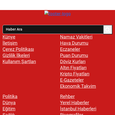
Künye
Namaz Vakitleri
İletişim
Hava Durumu
Çerez Politikası
Eczaneler
Gizlilik İlkeleri
Puan Durumu
Kullanım Şartları
Döviz Kurları
Altın Fiyatları
Kripto Fiyatları
E-Gazeteler
Ekonomik Takvim
Politika
Rehber
Dünya
Yerel Haberler
Eğitim
İstanbul Haberleri
Sağlık
Biyografiler