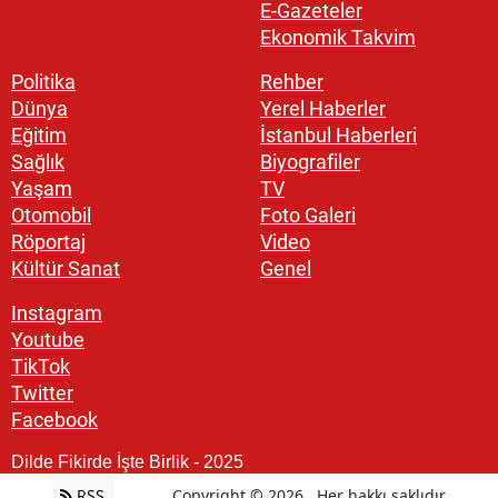
E-Gazeteler
Ekonomik Takvim
Politika
Rehber
Dünya
Yerel Haberler
Eğitim
İstanbul Haberleri
Sağlık
Biyografiler
Yaşam
TV
Otomobil
Foto Galeri
Röportaj
Video
Kültür Sanat
Genel
Instagram
Youtube
TikTok
Twitter
Facebook
Dilde Fikirde İşte Birlik - 2025
RSS
Copyright © 2026 . Her hakkı saklıdır.