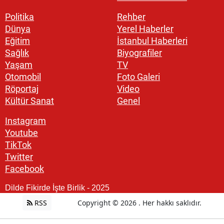
Politika
Rehber
Dünya
Yerel Haberler
Eğitim
İstanbul Haberleri
Sağlık
Biyografiler
Yaşam
TV
Otomobil
Foto Galeri
Röportaj
Video
Kültür Sanat
Genel
Instagram
Youtube
TikTok
Twitter
Facebook
Dilde Fikirde İşte Birlik - 2025
RSS
Copyright © 2026 . Her hakkı saklıdır.