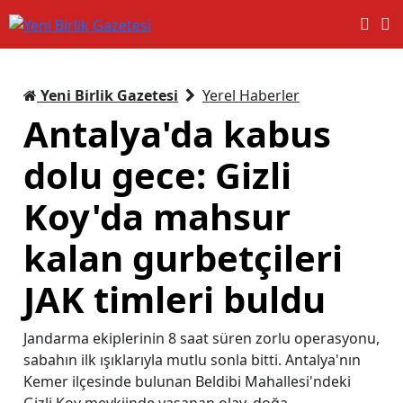
Yeni Birlik Gazetesi
Yerel Haberler
Antalya'da kabus
dolu gece: Gizli
Koy'da mahsur
kalan gurbetçileri
JAK timleri buldu
Jandarma ekiplerinin 8 saat süren zorlu operasyonu,
sabahın ilk ışıklarıyla mutlu sonla bitti. Antalya'nın
Kemer ilçesinde bulunan Beldibi Mahallesi'ndeki
Gizli Koy mevkiinde yaşanan olay, doğa