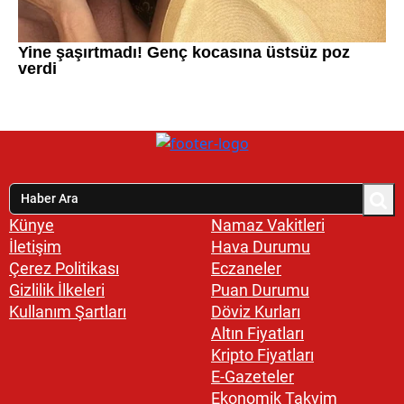
Künye
Namaz Vakitleri
İletişim
Hava Durumu
Çerez Politikası
Eczaneler
Gizlilik İlkeleri
Puan Durumu
Kullanım Şartları
Döviz Kurları
Altın Fiyatları
Kripto Fiyatları
E-Gazeteler
Ekonomik Takvim