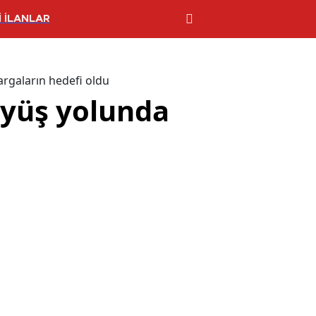
 İLANLAR
argaların hedefi oldu
üyüş yolunda