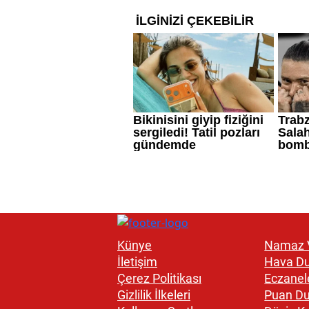
Künye
Namaz V
İletişim
Hava D
Çerez Politikası
Eczanel
Gizlilik İlkeleri
Puan D