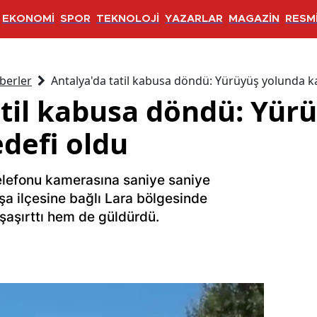
EKONOMİ
SPOR
TEKNOLOJİ
YAZARLAR
MAGAZİN
RESMİ
berler
Antalya'da tatil kabusa döndü: Yürüyüş yolunda k
atil kabusa döndü: Yür
defi oldu
telefonu kamerasına saniye saniye
şa ilçesine bağlı Lara bölgesinde
şaşırttı hem de güldürdü.