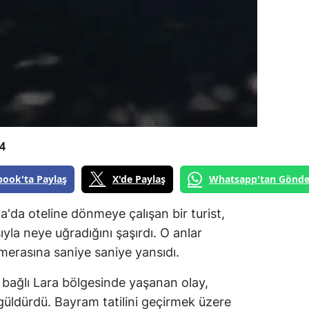
4
book'ta Paylaş
X'de Paylaş
Whatsapp'tan Gönde
ya'da oteline dönmeye çalışan bir turist,
ıyla neye uğradığını şaşırdı. O anlar
merasına saniye saniye yansıdı.
 bağlı Lara bölgesinde yaşanan olay,
güldürdü. Bayram tatilini geçirmek üzere