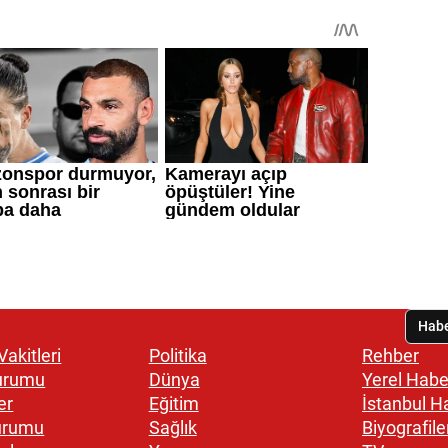
akitleri
Politika
Rehber
urumu
Dünya
Yerel Habe
er
Eğitim
İstanbul H
urumu
Sağlık
Biyografile