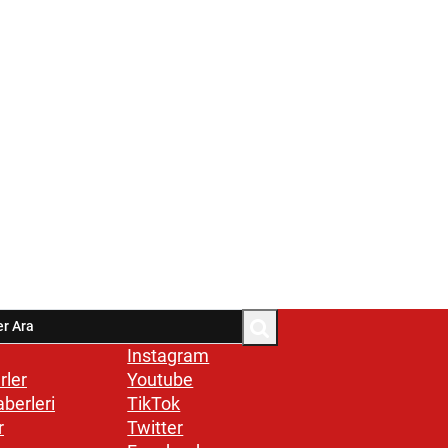
Instagram
rler
Youtube
aberleri
TikTok
r
Twitter