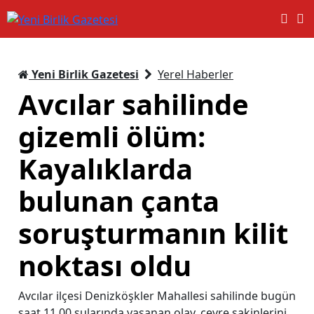
Yeni Birlik Gazetesi
Yerel Haberler
Avcılar sahilinde
gizemli ölüm:
Kayalıklarda
bulunan çanta
soruşturmanın kilit
noktası oldu
Avcılar ilçesi Denizköşkler Mahallesi sahilinde bugün
saat 11.00 sularında yaşanan olay, çevre sakinlerini