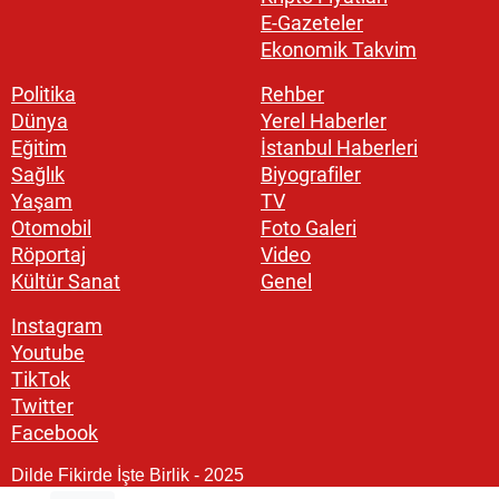
E-Gazeteler
Ekonomik Takvim
Politika
Rehber
Dünya
Yerel Haberler
Eğitim
İstanbul Haberleri
Sağlık
Biyografiler
Yaşam
TV
Otomobil
Foto Galeri
Röportaj
Video
Kültür Sanat
Genel
Instagram
Youtube
TikTok
Twitter
Facebook
Dilde Fikirde İşte Birlik - 2025