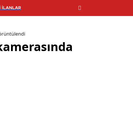
 İLANLAR
görüntülendi
k kamerasında