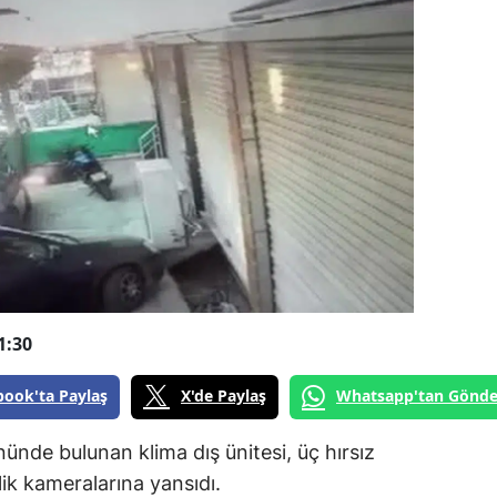
1:30
book'ta Paylaş
X'de Paylaş
Whatsapp'tan Gönde
nünde bulunan klima dış ünitesi, üç hırsız
lik kameralarına yansıdı.