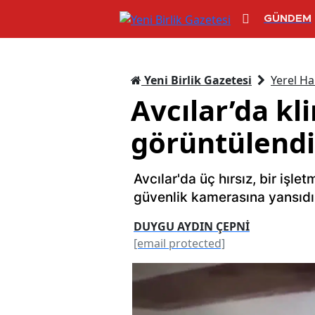
GÜNDEM
Yeni Birlik Gazetesi
Yerel Ha
Avcılar’da kl
görüntülendi
Avcılar'da üç hırsız, bir işle
güvenlik kamerasına yansıdı
DUYGU AYDIN ÇEPNİ
[email protected]