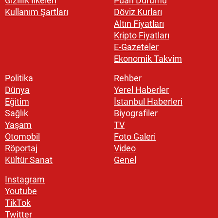
Gizlilik İlkeleri
Puan Durumu
Kullanım Şartları
Döviz Kurları
Altın Fiyatları
Kripto Fiyatları
E-Gazeteler
Ekonomik Takvim
Politika
Rehber
Dünya
Yerel Haberler
Eğitim
İstanbul Haberleri
Sağlık
Biyografiler
Yaşam
TV
Otomobil
Foto Galeri
Röportaj
Video
Kültür Sanat
Genel
Instagram
Youtube
TikTok
Twitter