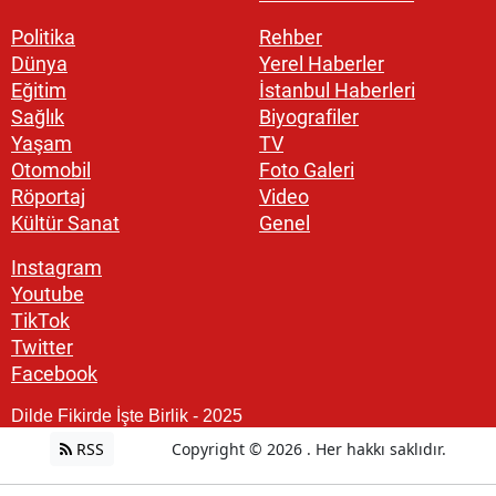
Politika
Rehber
Dünya
Yerel Haberler
Eğitim
İstanbul Haberleri
Sağlık
Biyografiler
Yaşam
TV
Otomobil
Foto Galeri
Röportaj
Video
Kültür Sanat
Genel
Instagram
Youtube
TikTok
Twitter
Facebook
Dilde Fikirde İşte Birlik - 2025
RSS
Copyright © 2026 . Her hakkı saklıdır.