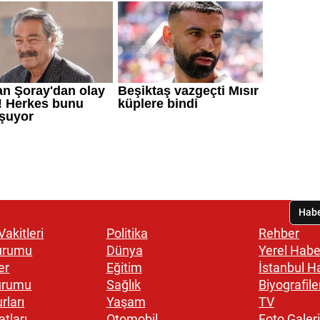
akitleri
Politika
Rehber
urumu
Dünya
Yerel Habe
er
Eğitim
İstanbul H
urumu
Sağlık
Biyografile
rları
Yaşam
TV
atları
Otomobil
Foto Galeri