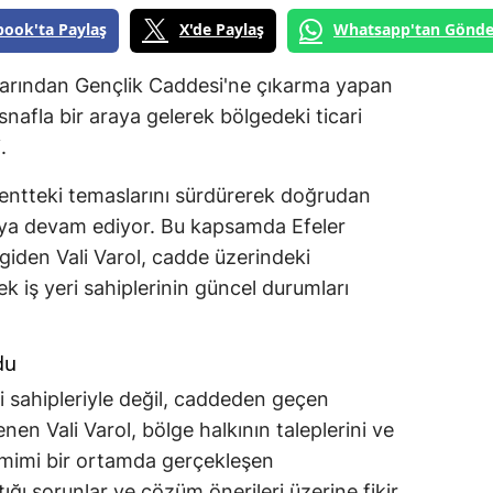
book'ta Paylaş
X'de Paylaş
Whatsapp'tan Gönde
talarından Gençlik Caddesi'ne çıkarma yapan
snafla bir araya gelerek bölgedeki ticari
.
kentteki temaslarını sürdürerek doğrudan
aya devam ediyor. Bu kapsamda Efeler
giden Vali Varol, cadde üzerindeki
ek iş yeri sahiplerinin güncel durumları
du
ri sahipleriyle değil, caddeden geçen
nen Vali Varol, bölge halkının taleplerini ve
Samimi bir ortamda gerçekleşen
ığı sorunlar ve çözüm önerileri üzerine fikir