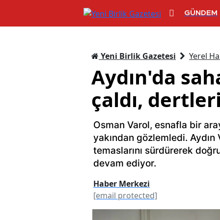
GÜNDEM
Yeni Birlik Gazetesi
Yerel Ha
Aydın'da saha
çaldı, dertler
Osman Varol, esnafla bir ara
yakından gözlemledi. Aydın V
temaslarını sürdürerek doğr
devam ediyor.
Haber Merkezi
[email protected]