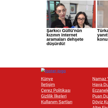
Künye
Namaz V
İletişim
Hava D
Çerez Politikası
Eczanel
Gizlilik İlkeleri
Puan D
Kullanım Şartları
Döviz Ku
Altın Fiy