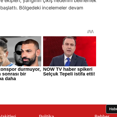
ye ekipleri, yangının çıkış nedenini belirlemek
 başlattı. Bölgedeki incelemeler devam
akitleri
Politika
Rehber