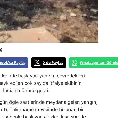
6
book'ta Paylaş
X'de Paylaş
Whatsapp'tan Gönde
lerinde başlayan yangın, çevredekileri
vk edilen çok sayıda itfaiye ekibinin
 facianın önüne geçti.
 bugün öğle saatlerinde meydana gelen yangın,
şattı. Talimname mevkiinde bulunan bir
r sebeple başlayan alevler, kısa sürede