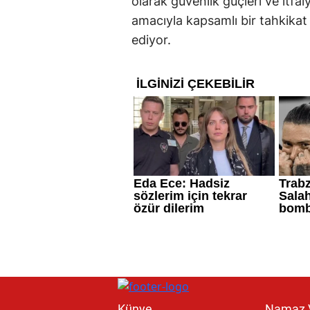
olarak güvenlik güçleri ve itfai
amacıyla kapsamlı bir tahkikat
ediyor.
Künye
Namaz V