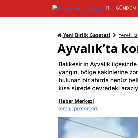
GÜNDEM
Yeni Birlik Gazetesi
Yerel Ha
Ayvalık’ta ko
Balıkesir’in Ayvalık ilçesin
yangın, bölge sakinlerine zo
bulunan bir ahırda henüz bel
kısa sürede çevredeki araziy
Haber Merkezi
[email protected]