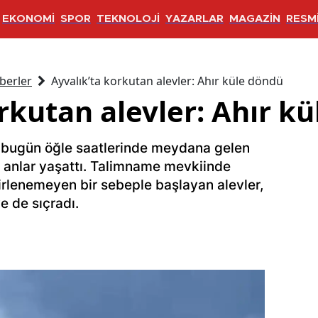
EKONOMİ
SPOR
TEKNOLOJİ
YAZARLAR
MAGAZİN
RESMİ
berler
Ayvalık’ta korkutan alevler: Ahır küle döndü
rkutan alevler: Ahır k
de bugün öğle saatlerinde meydana gelen
r anlar yaşattı. Talimname mevkiinde
irlenemeyen bir sebeple başlayan alevler,
e de sıçradı.