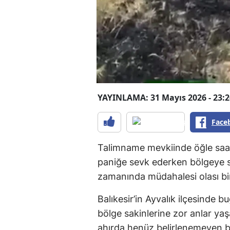
YAYINLAMA: 31 Mayıs 2026 - 23:2
Face
Talimname mevkiinde öğle saat
paniğe sevk ederken bölgeye se
zamanında müdahalesi olası bir
Balıkesir’in Ayvalık ilçesinde
bölge sakinlerine zor anlar ya
ahırda henüz belirlenemeyen bi