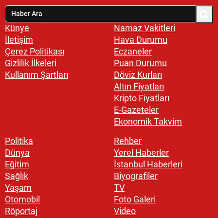
Künye
Namaz Vakitleri
İletişim
Hava Durumu
Çerez Politikası
Eczaneler
Gizlilik İlkeleri
Puan Durumu
Kullanım Şartları
Döviz Kurları
Altın Fiyatları
Kripto Fiyatları
E-Gazeteler
Ekonomik Takvim
Politika
Rehber
Dünya
Yerel Haberler
Eğitim
İstanbul Haberleri
Sağlık
Biyografiler
Yaşam
TV
Otomobil
Foto Galeri
Röportaj
Video