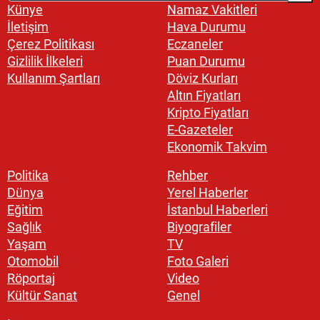
Künye
Namaz Vakitleri
İletişim
Hava Durumu
Çerez Politikası
Eczaneler
Gizlilik İlkeleri
Puan Durumu
Kullanım Şartları
Döviz Kurları
Altın Fiyatları
Kripto Fiyatları
E-Gazeteler
Ekonomik Takvim
Politika
Rehber
Dünya
Yerel Haberler
Eğitim
İstanbul Haberleri
Sağlık
Biyografiler
Yaşam
TV
Otomobil
Foto Galeri
Röportaj
Video
Kültür Sanat
Genel