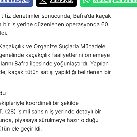
book'ta Paylaş
X'de Paylaş
Whatsapp'tan Gönde
titiz denetimler sonucunda, Bafra’da kaçak
len bir iş yerine düzenlenen operasyonda 60
di.
açakçılık ve Organize Suçlarla Mücadele
genelinde kaçakçılık faaliyetlerini önlemeye
arını Bafra ilçesinde yoğunlaştırdı. Yapılan
de, kaçak tütün satışı yapıldığı belirlenen bir
ldu
ipleriyle koordineli bir şekilde
. (28) isimli şahsın iş yerinde detaylı bir
unda, piyasaya sürülmeye hazır olduğu
tün ele geçirildi.