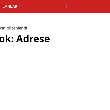
 İLANLAR
skın düzenlendi
yok: Adrese