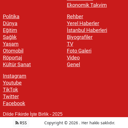
Ekonomik Takvim
Politika
Rehber
Dünya
Yerel Haberler
Eğitim
İstanbul Haberleri
Sağlık
Biyografiler
Yaşam
TV
Otomobil
Foto Galeri
Röportaj
Video
Kültür Sanat
Genel
Instagram
Youtube
TikTok
Twitter
Facebook
Dilde Fikirde İşte Birlik - 2025
RSS
Copyright © 2026 . Her hakkı saklıdır.