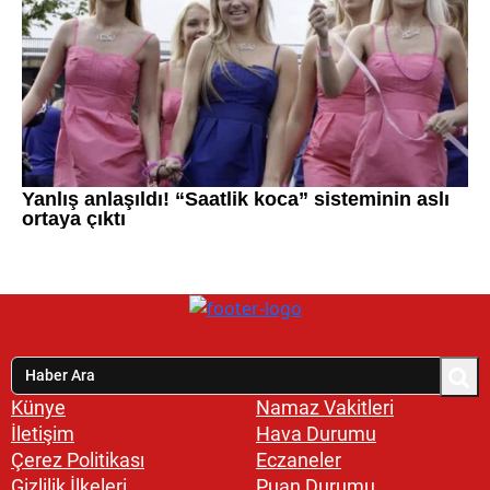
Künye
Namaz Vakitleri
İletişim
Hava Durumu
Çerez Politikası
Eczaneler
Gizlilik İlkeleri
Puan Durumu