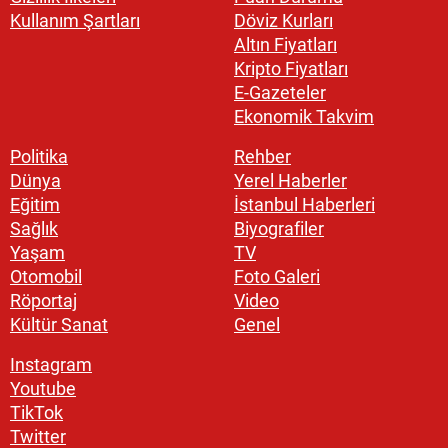
Kullanım Şartları
Döviz Kurları
Altın Fiyatları
Kripto Fiyatları
E-Gazeteler
Ekonomik Takvim
Politika
Rehber
Dünya
Yerel Haberler
Eğitim
İstanbul Haberleri
Sağlık
Biyografiler
Yaşam
TV
Otomobil
Foto Galeri
Röportaj
Video
Kültür Sanat
Genel
Instagram
Youtube
TikTok
Twitter