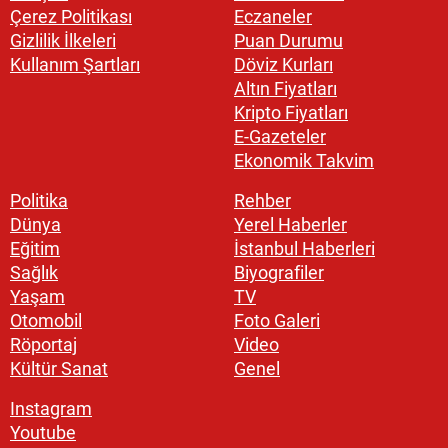
Çerez Politikası
Eczaneler
Gizlilik İlkeleri
Puan Durumu
Kullanım Şartları
Döviz Kurları
Altın Fiyatları
Kripto Fiyatları
E-Gazeteler
Ekonomik Takvim
Politika
Rehber
Dünya
Yerel Haberler
Eğitim
İstanbul Haberleri
Sağlık
Biyografiler
Yaşam
TV
Otomobil
Foto Galeri
Röportaj
Video
Kültür Sanat
Genel
Instagram
Youtube