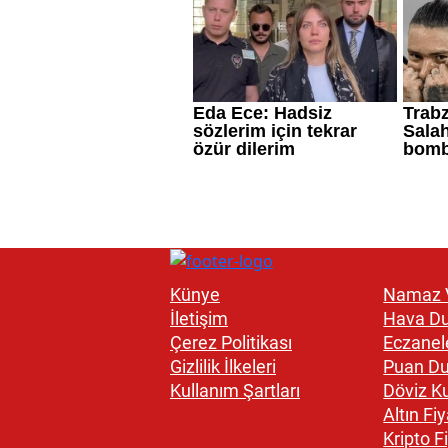
Künye
Namaz V
İletişim
Hava D
Çerez Politikası
Eczanel
Gizlilik İlkeleri
Puan D
Kullanım Şartları
Döviz Ku
Altın Fiy
Kripto Fi