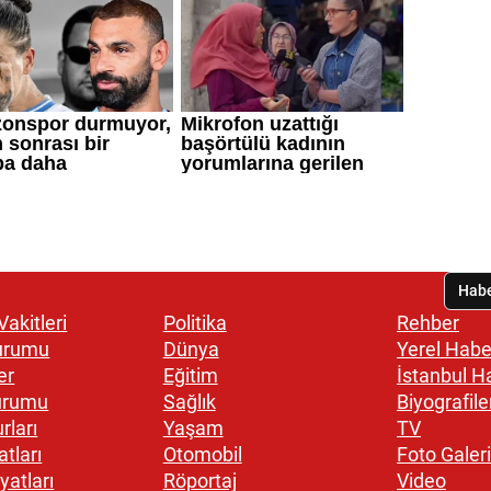
akitleri
Politika
Rehber
urumu
Dünya
Yerel Habe
er
Eğitim
İstanbul H
urumu
Sağlık
Biyografile
rları
Yaşam
TV
atları
Otomobil
Foto Galeri
yatları
Röportaj
Video