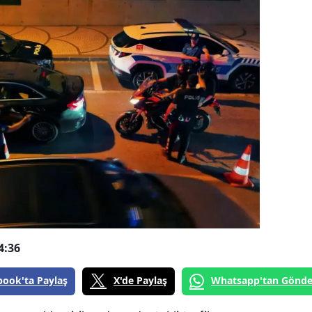
4:36
book'ta Paylaş
X'de Paylaş
Whatsapp'tan Gönde