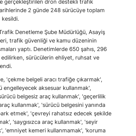
e gerçekleştirilen dron destekli trafik
arihlerinde 2 günde 248 sürücüye toplam
 kesildi.
 Trafik Denetleme Şube Müdürlüğü, Asayiş
eri, trafik güvenliği ve kamu düzeninin
maları yaptı. Denetimlerde 650 şahıs, 296
edilirken, sürücülerin ehliyet, ruhsat ve
lendi.
, 'çekme belgeli aracı trafiğe çıkarmak',
ü engelleyecek aksesuar kullanmak',
ürücü belgesiz araç kullanmak', 'geçerlilik
 araç kullanmak', 'sürücü belgesini yanında
rk etmek', 'çevreyi rahatsız edecek şekilde
k', 'saygısızca araç kullanmak', 'seyir
k', 'emniyet kemeri kullanmamak', 'koruma