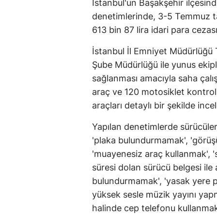
İstanbul'un Başakşehir ilçesind
denetimlerinde, 3-5 Temmuz t
613 bin 87 lira idari para cezası
İstanbul İl Emniyet Müdürlüğü
Şube Müdürlüğü ile yunus ekipl
sağlanması amacıyla saha çalış
araç ve 120 motosiklet kontrol 
araçları detaylı bir şekilde ince
Yapılan denetimlerde sürücülere
'plaka bulundurmamak', 'görüş
'muayenesiz araç kullanmak', 's
süresi dolan sürücü belgesi ile
bulundurmamak', 'yasak yere pa
yüksek sesle müzik yayını yapma
halinde cep telefonu kullanma